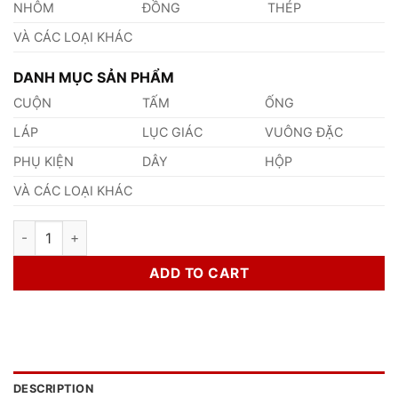
NHÔM
ĐỒNG
THÉP
VÀ CÁC LOẠI KHÁC
DANH MỤC SẢN PHẨM
CUỘN
TẤM
ỐNG
LÁP
LỤC GIÁC
VUÔNG ĐẶC
PHỤ KIỆN
DÂY
HỘP
VÀ CÁC LOẠI KHÁC
Thép 1.5701 quantity
ADD TO CART
DESCRIPTION