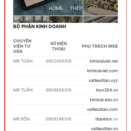
HOME
/
THÉP
BỘ PHẬN KINH DOANH
CHUYÊN
SỐ ĐIỆN
VIÊN TƯ
PHỤ TRÁCH WEB
THOẠI
VẤN
MR TOÀN
0902456316
kimloaiviet.net
kimloaiviet.com
vatlieutitan.xyz
MR TUẤN
0909656316
inox304.vn
kimloai.edu.vn
vatlieutitan.com
MR BỐN
0909246316
titaninox
.vn
vatlieutitan.vn