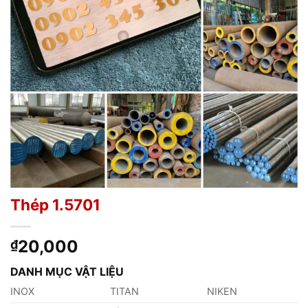
Thép 1.5701
20,000
₫
DANH MỤC VẬT LIỆU
INOX
TITAN
NIKEN