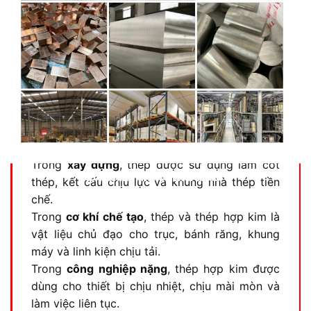
Nhóm thép này được sử dụng trong sản xuất
bánh răng, trục, khuôn, chi tiết máy công
nghiệp
, nơi yêu cầu cao về độ bền và độ chính
xác.
Ứng dụng của thép và thép hợp kim
trong thực tế
Trong
xây dựng
, thép được sử dụng làm cốt
No thanks, I’m not interested!
thép, kết cấu chịu lực và khung nhà thép tiền
chế.
Trong
cơ khí chế tạo
, thép và thép hợp kim là
vật liệu chủ đạo cho trục, bánh răng, khung
máy và linh kiện chịu tải.
Trong
công nghiệp nặng
, thép hợp kim được
dùng cho thiết bị chịu nhiệt, chịu mài mòn và
làm việc liên tục.