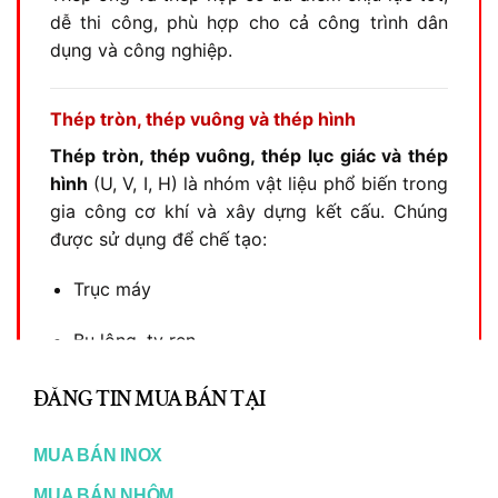
dễ thi công, phù hợp cho cả công trình dân
dụng và công nghiệp.
Thép tròn, thép vuông và thép hình
Thép tròn, thép vuông, thép lục giác và thép
hình
(U, V, I, H) là nhóm vật liệu phổ biến trong
gia công cơ khí và xây dựng kết cấu. Chúng
được sử dụng để chế tạo:
Trục máy
Bu lông, ty ren
CL
Chi tiết chịu lực
TH
ĐĂNG TIN MUA BÁN TẠI
MO
Khung kết cấu lớn
MUA BÁN INOX
Đặc biệt, thép hình giữ vai trò then chốt trong
MUA BÁN NHÔM