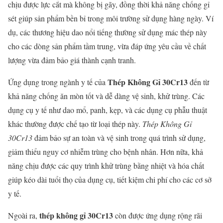
chịu được lực cắt mà không bị gãy, đồng thời khả năng chống gỉ
sét giúp sản phẩm bền bỉ trong môi trường sử dụng hàng ngày. Ví
dụ, các thương hiệu dao nổi tiếng thường sử dụng mác thép này
cho các dòng sản phẩm tầm trung, vừa đáp ứng yêu cầu về chất
lượng vừa đảm bảo giá thành cạnh tranh.
Thép Không Gỉ 30Cr13
Ứng dụng trong ngành y tế của
đến từ
khả năng chống ăn mòn tốt và dễ dàng vệ sinh, khử trùng. Các
dụng cụ y tế như dao mổ, panh, kẹp, và các dụng cụ phẫu thuật
khác thường được chế tạo từ loại thép này.
Thép Không Gỉ
30Cr13
đảm bảo sự an toàn và vệ sinh trong quá trình sử dụng,
giảm thiểu nguy cơ nhiễm trùng cho bệnh nhân. Hơn nữa, khả
năng chịu được các quy trình khử trùng bằng nhiệt và hóa chất
giúp kéo dài tuổi thọ của dụng cụ, tiết kiệm chi phí cho các cơ sở
y tế.
thép không gỉ 30Cr13
Ngoài ra,
còn được ứng dụng rộng rãi