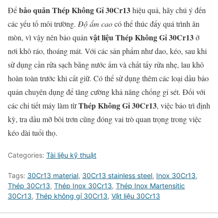
bảo quản Thép Không Gỉ 30Cr13
Để
hiệu quả, hãy chú ý đến
các yếu tố môi trường.
Độ ẩm cao
có thể thúc đẩy quá trình ăn
vật liệu Thép Không Gỉ 30Cr13
mòn, vì vậy nên bảo quản
ở
nơi khô ráo, thoáng mát. Với các sản phẩm như dao, kéo, sau khi
sử dụng cần rửa sạch bằng nước ấm và chất tẩy rửa nhẹ, lau khô
hoàn toàn trước khi cất giữ. Có thể sử dụng thêm các loại dầu bảo
quản chuyên dụng để tăng cường khả năng chống gỉ sét. Đối với
Thép Không Gỉ 30Cr13
các chi tiết máy làm từ
, việc bảo trì định
kỳ, tra dầu mỡ bôi trơn cũng đóng vai trò quan trọng trong việc
kéo dài tuổi thọ.
Categories:
Tài liệu kỹ thuật
Tags:
30Cr13 material
,
30Cr13 stainless steel
,
Inox 30Cr13
,
Thép 30Cr13
,
Thép Inox 30Cr13
,
Thép Inox Martensitic
30Cr13
,
Thép không gỉ 30Cr13
,
Vật liệu 30Cr13