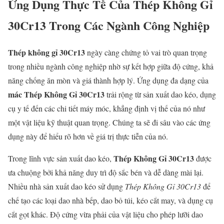
Ứng Dụng Thực Tế Của Thép Không Gỉ
30Cr13 Trong Các Ngành Công Nghiệp
Thép không gỉ 30Cr13
ngày càng chứng tỏ vai trò quan trọng
trong nhiều ngành công nghiệp nhờ sự kết hợp giữa độ cứng, khả
năng chống ăn mòn và giá thành hợp lý. Ứng dụng đa dạng của
mác Thép Không Gỉ 30Cr13
trải rộng từ sản xuất dao kéo, dụng
cụ y tế đến các chi tiết máy móc, khẳng định vị thế của nó như
một vật liệu kỹ thuật quan trọng. Chúng ta sẽ đi sâu vào các ứng
dụng này để hiểu rõ hơn về giá trị thực tiễn của nó.
Thép Không Gỉ 30Cr13
Trong lĩnh vực sản xuất dao kéo,
được
ưa chuộng bởi khả năng duy trì độ sắc bén và dễ dàng mài lại.
Nhiều nhà sản xuất dao kéo sử dụng
Thép Không Gỉ 30Cr13
để
chế tạo các loại dao nhà bếp, dao bỏ túi, kéo cắt may, và dụng cụ
cắt gọt khác. Độ cứng vừa phải của vật liệu cho phép lưỡi dao