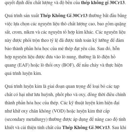
thép không gỉ 30Cr13
quyết định đến chất lượng và độ bền của
.
Thép Không Gỉ 30Cr13
Quá trình sản xuất
thường bắt đầu bằng
việc lựa chọn các nguyên liệu thô chất lượng cao, bao gồm quặng
sắt, crom, niken và các nguyên tố hợp kim khác. Các nguyên liệu
này được phối trộn theo tỷ lệ đã được tính toán kỹ lưỡng để đảm
bảo thành phần hóa học của mẻ thép đạt yêu cầu. Sau đó, hỗn
hợp nguyên liệu được đưa vào lò nung, thường là lò điện hồ
quang (EAF) hoặc lò thổi oxy (BOF), để nấu chảy và thực hiện
quá trình luyện kim.
Quá trình luyện kim là giai đoạn quan trọng để loại bỏ các tạp
chất có hại như lưu huỳnh, phốt pho và oxy, đồng thời điều chỉnh
thành phần hóa học của thép. Các kỹ thuật luyện kim hiện đại
như khử oxy chân không (VOD) hoặc luyện kim thứ cấp
(secondary metallurgy) thường được áp dụng để nâng cao độ tinh
Thép Không Gỉ 30Cr13
khiết và cải thiện tính chất của
. Sau khi