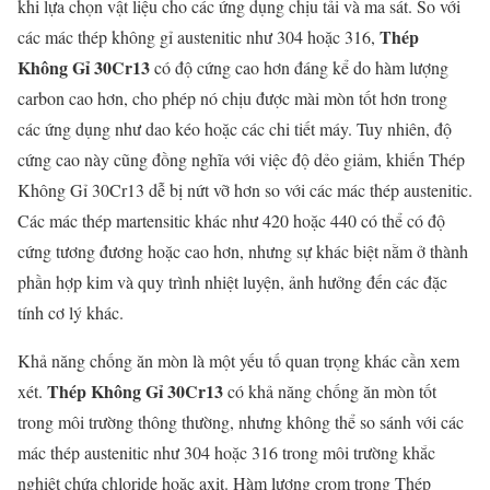
khi lựa chọn vật liệu cho các ứng dụng chịu tải và ma sát. So với
Thép
các mác thép không gỉ austenitic như 304 hoặc 316,
Không Gỉ 30Cr13
có độ cứng cao hơn đáng kể do hàm lượng
carbon cao hơn, cho phép nó chịu được mài mòn tốt hơn trong
các ứng dụng như dao kéo hoặc các chi tiết máy. Tuy nhiên, độ
cứng cao này cũng đồng nghĩa với việc độ dẻo giảm, khiến Thép
Không Gỉ 30Cr13 dễ bị nứt vỡ hơn so với các mác thép austenitic.
Các mác thép martensitic khác như 420 hoặc 440 có thể có độ
cứng tương đương hoặc cao hơn, nhưng sự khác biệt nằm ở thành
phần hợp kim và quy trình nhiệt luyện, ảnh hưởng đến các đặc
tính cơ lý khác.
Khả năng chống ăn mòn là một yếu tố quan trọng khác cần xem
Thép Không Gỉ 30Cr13
xét.
có khả năng chống ăn mòn tốt
trong môi trường thông thường, nhưng không thể so sánh với các
mác thép austenitic như 304 hoặc 316 trong môi trường khắc
nghiệt chứa chloride hoặc axit. Hàm lượng crom trong Thép