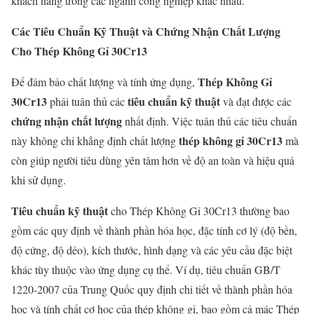
khách hàng trong các ngành công nghiệp khác nhau.
Các Tiêu Chuẩn Kỹ Thuật và Chứng Nhận Chất Lượng
Cho Thép Không Gỉ 30Cr13
Thép Không Gỉ
Để đảm bảo chất lượng và tính ứng dụng,
30Cr13
tiêu chuẩn kỹ thuật
phải tuân thủ các
và đạt được các
chứng nhận chất lượng
nhất định. Việc tuân thủ các tiêu chuẩn
thép không gỉ 30Cr13
này không chỉ khẳng định chất lượng
mà
còn giúp người tiêu dùng yên tâm hơn về độ an toàn và hiệu quả
khi sử dụng.
Tiêu chuẩn kỹ thuật
cho Thép Không Gỉ 30Cr13 thường bao
gồm các quy định về thành phần hóa học, đặc tính cơ lý (độ bền,
độ cứng, độ dẻo), kích thước, hình dạng và các yêu cầu đặc biệt
khác tùy thuộc vào ứng dụng cụ thể. Ví dụ, tiêu chuẩn GB/T
1220-2007 của Trung Quốc quy định chi tiết về thành phần hóa
học và tính chất cơ học của thép không gỉ, bao gồm cả mác Thép