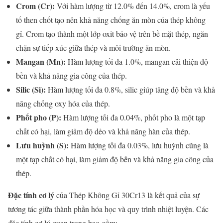
Crom (Cr):
Với hàm lượng từ 12.0% đến 14.0%, crom là yếu
tố then chốt tạo nên khả năng chống ăn mòn của thép không
gỉ. Crom tạo thành một lớp oxit bảo vệ trên bề mặt thép, ngăn
chặn sự tiếp xúc giữa thép và môi trường ăn mòn.
Mangan (Mn):
Hàm lượng tối đa 1.0%, mangan cải thiện độ
bền và khả năng gia công của thép.
Silic (Si):
Hàm lượng tối đa 0.8%, silic giúp tăng độ bền và khả
năng chống oxy hóa của thép.
Phốt pho (P):
Hàm lượng tối đa 0.04%, phốt pho là một tạp
chất có hại, làm giảm độ dẻo và khả năng hàn của thép.
Lưu huỳnh (S):
Hàm lượng tối đa 0.03%, lưu huỳnh cũng là
một tạp chất có hại, làm giảm độ bền và khả năng gia công của
thép.
Đặc tính cơ lý
của Thép Không Gỉ 30Cr13 là kết quả của sự
tương tác giữa thành phần hóa học và quy trình nhiệt luyện. Các
đặc tính cơ lý quan trọng bao gồm: