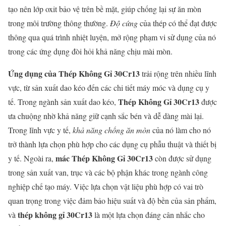
tạo nên lớp oxit bảo vệ trên bề mặt, giúp chống lại sự ăn mòn
trong môi trường thông thường.
Độ cứng
của thép có thể đạt được
thông qua quá trình nhiệt luyện, mở rộng phạm vi sử dụng của nó
trong các ứng dụng đòi hỏi khả năng chịu mài mòn.
Ứng dụng của Thép Không Gỉ 30Cr13
trải rộng trên nhiều lĩnh
vực, từ sản xuất dao kéo đến các chi tiết máy móc và dụng cụ y
Thép Không Gỉ 30Cr13
tế. Trong ngành sản xuất dao kéo,
được
ưa chuộng nhờ khả năng giữ cạnh sắc bén và dễ dàng mài lại.
Trong lĩnh vực y tế,
khả năng chống ăn mòn
của nó làm cho nó
trở thành lựa chọn phù hợp cho các dụng cụ phẫu thuật và thiết bị
mác Thép Không Gỉ 30Cr13
y tế. Ngoài ra,
còn được sử dụng
trong sản xuất van, trục và các bộ phận khác trong ngành công
nghiệp chế tạo máy. Việc lựa chọn vật liệu phù hợp có vai trò
quan trọng trong việc đảm bảo hiệu suất và độ bền của sản phẩm,
thép không gỉ 30Cr13
và
là một lựa chọn đáng cân nhắc cho