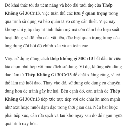
Thép
Để khai thác tối đa tiềm năng và kéo dài tuổi thọ của
Không Gỉ 30Cr13
lưu ý quan trọng
, việc tuân thủ các
trong
quá trình sử dụng và bảo quản là vô cùng cần thiết. Việc này
không chỉ giúp duy trì tính thẩm mỹ mà còn đảm bảo hiệu suất
hoạt động và độ bền của vật liệu, đặc biệt quan trọng trong các
ứng dụng đòi hỏi độ chính xác và an toàn cao.
thép không gỉ 30Cr13
Việc sử dụng đúng cách
bắt đầu từ việc
lựa chọn phù hợp với mục đích sử dụng. Ví dụ, không nên dùng
Thép Không Gỉ 30Cr13
dao làm từ
để chặt xương cứng, vì có
thể làm mẻ lưỡi dao. Thay vào đó, sử dụng các dụng cụ chuyên
Thép
dụng hơn để tránh gây hư hại. Bên cạnh đó, cần tránh để
Không Gỉ 30Cr13
tiếp xúc trực tiếp với các chất ăn mòn mạnh
như axit hoặc muối đậm đặc trong thời gian dài. Nếu bắt buộc
phải tiếp xúc, cần rửa sạch và lau khô ngay sau đó để ngăn ngừa
quá trình oxy hóa.