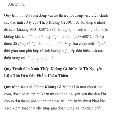
Austenitic.
Quy trình nhiệt luyện đóng vai trò then chốt trong việc điều chỉnh
các đặc tính cơ lý của Thép Không Gỉ 30Cr13. Tôi thép ở nhiệt
độ cao (khoảng 950-1050°C) và làm nguội nhanh trong dầu hoặc
không khí, sau đó ram ở nhiệt độ thích hợp (200-600°C) để đạt
được độ cứng và độ dẻo mong muốn. Việc lựa chọn nhiệt độ và
thời gian ram phù hợp sẽ ảnh hưởng trực tiếp đến hiệu suất của
thép trong các ứng dụng cụ thể.
Quy Trình Sản Xuất Thép Không Gỉ 30Cr13: Từ Nguyên
Liệu Thô Đến Sản Phẩm Hoàn Thiện
Thép Không Gỉ 30Cr13
Quy trình sản xuất
là một chuỗi các
công đoạn phức tạp, từ khâu tuyển chọn nguyên liệu thô đến khi
cho ra đời thành phẩm đáp ứng các tiêu chuẩn kỹ thuật khắt khe.
Việc kiểm soát chặt chẽ từng giai đoạn đóng vai trò then chốt,