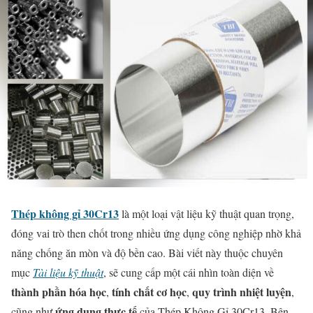
Thép không gỉ 30Cr13
là một loại vật liệu kỹ thuật quan trọng,
đóng vai trò then chốt trong nhiều ứng dụng công nghiệp nhờ khả
năng chống ăn mòn và độ bền cao. Bài viết này thuộc chuyên
mục
Tài liệu kỹ thuật
, sẽ cung cấp một cái nhìn toàn diện về
thành phần hóa học
tính chất cơ học
quy trình nhiệt luyện
,
,
,
ứng dụng thực tế
cũng như
của Thép Không Gỉ 30Cr13. Bên