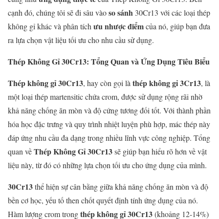
so sánh
cạnh đó, chúng tôi sẽ đi sâu vào
30Cr13 với các loại thép
ưu nhược điểm
không gỉ khác và phân tích
của nó, giúp bạn đưa
ra lựa chọn vật liệu tối ưu cho nhu cầu sử dụng.
Thép Không Gỉ 30Cr13: Tổng Quan và Ứng Dụng Tiêu Biểu
Thép không gỉ 30Cr13
thép không gỉ 3Cr13
, hay còn gọi là
, là
một loại thép martensitic chứa crom, được sử dụng rộng rãi nhờ
khả năng chống ăn mòn và độ cứng tương đối tốt. Với thành phần
hóa học đặc trưng và quy trình nhiệt luyện phù hợp, mác thép này
đáp ứng nhu cầu đa dạng trong nhiều lĩnh vực công nghiệp. Tổng
Thép Không Gỉ 30Cr13
quan về
sẽ giúp bạn hiểu rõ hơn về vật
liệu này, từ đó có những lựa chọn tối ưu cho ứng dụng của mình.
30Cr13
thể hiện sự cân bằng giữa khả năng chống ăn mòn và độ
bền cơ học, yếu tố then chốt quyết định tính ứng dụng của nó.
thép không gỉ 30Cr13
Hàm lượng crom trong
(khoảng 12-14%)