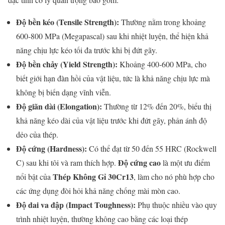
Độ bền kéo (Tensile Strength):
Thường nằm trong khoảng
600-800 MPa (Megapascal) sau khi nhiệt luyện, thể hiện khả
năng chịu lực kéo tối đa trước khi bị đứt gãy.
Độ bền chảy (Yield Strength):
Khoảng 400-600 MPa, cho
biết giới hạn đàn hồi của vật liệu, tức là khả năng chịu lực mà
không bị biến dạng vĩnh viễn.
Độ giãn dài (Elongation):
Thường từ 12% đến 20%, biểu thị
khả năng kéo dài của vật liệu trước khi đứt gãy, phản ánh độ
dẻo của thép.
Độ cứng (Hardness):
Có thể đạt từ 50 đến 55 HRC (Rockwell
Độ cứng cao
C) sau khi tôi và ram thích hợp.
là một ưu điểm
Thép Không Gỉ 30Cr13
nổi bật của
, làm cho nó phù hợp cho
các ứng dụng đòi hỏi khả năng chống mài mòn cao.
Độ dai va đập (Impact Toughness):
Phụ thuộc nhiều vào quy
trình nhiệt luyện, thường không cao bằng các loại thép