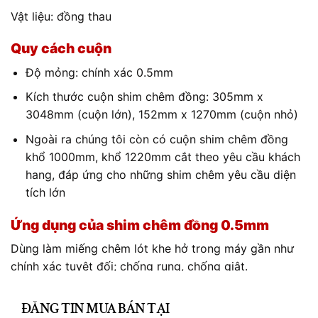
Vật liệu: đồng thau
Quy cách cuộn
Độ mỏng: chính xác 0.5mm
Kích thước cuộn shim chêm đồng: 305mm x
3048mm (cuộn lớn), 152mm x 1270mm (cuộn nhỏ)
Ngoài ra chúng tôi còn có cuộn shim chêm đồng
khổ 1000mm, khổ 1220mm cắt theo yêu cầu khách
hang, đáp ứng cho những shim chêm yêu cầu diện
tích lớn
Ứng dụng của shim chêm đồng 0.5mm
Dùng làm miếng chêm lót khe hở trong máy gần như
chính xác tuyệt đối; chống rung, chống giật.
CL
Sử dụng rộng rãi cho các công việc cần chống ăn mòn
TH
ĐĂNG TIN MUA BÁN TẠI
cao trong các nhà máy nhiệt điện, nhà máy điện hạt