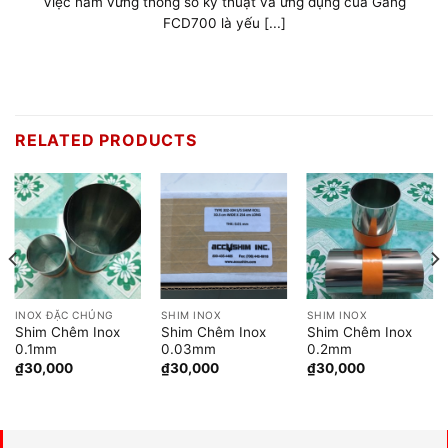
Hiểu rõ tầm quan trọng của việc lựa chọn vật liệu phù hợ
cho công [...]
RELATED PRODUCTS
INOX ĐẶC CHỦNG
SHIM INOX
SHIM INOX
Shim Chêm Inox
Shim Chêm Inox
Shim Chêm Inox
0.1mm
0.03mm
0.2mm
₫
30,000
₫
30,000
₫
30,000