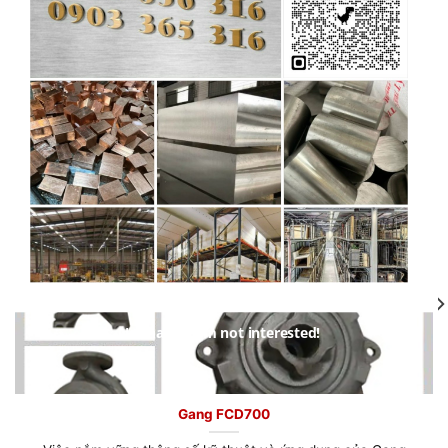
Tham khảo Kiến thức kim loại tại
https://www.titaninox.vn/ https://vatlieutitan.vn/
https://www.inox304.vn/ https://www.inox365.vn/ Đặt
hàng online tại: https://inoxdacchung.com
https://kimloaiviet.com/ https://chokimloai.com/
https://kimloai.edu.vn/
20
Aug
No thanks, I’m not interested!
Gang FCD600