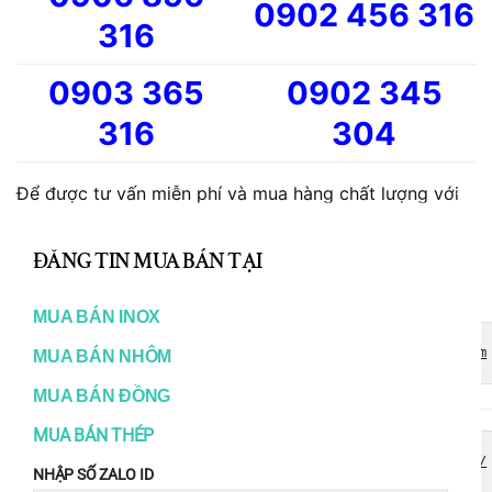
0902 456 316
316
0903 365
0902 345
316
304
Để được tư vấn miễn phí và mua hàng chất lượng với
CL
giá cạnh tranh.
TH
ĐĂNG TIN MUA BÁN TẠI
Trang web bán hàng uy tín
MO
MUA BÁN INOX
https://www.titaninox.vn/ 
https://inoxdacchung.com
MUA BÁN NHÔM
MUA BÁN ĐỒNG
MUA BÁN THÉP
https://vatlieutitan.vn/ 
https://kimloaiviet.com/
NHẬP SỐ ZALO ID