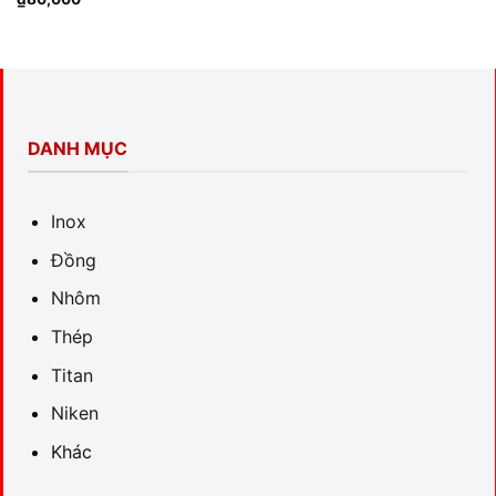
DANH MỤC
Inox
Đồng
Nhôm
Thép
Titan
Niken
Khác