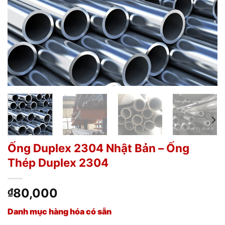
Ống Duplex 2304 Nhật Bản – Ống
Thép Duplex 2304
80,000
₫
Danh mục hàng hóa có sẵn