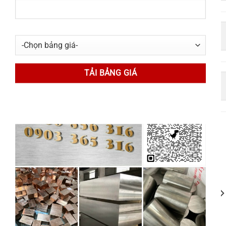
https://www.inox304.vn/ 
https://chokimloai.com/
https://www.inox365.vn/
https://kimloai.edu.vn/
20
Aug