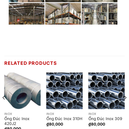
Gang FCD600
Hiểu rõ tầm quan trọng của việc lựa chọn vật liệu phù hợp
cho công [...]
No thanks, I’m not interested!
RELATED PRODUCTS
INOX
INOX
INOX
Ống Đúc Inox
Ống Đúc Inox 310H
Ống Đúc Inox 309
420J2
₫
80,000
₫
80,000
₫
80,000