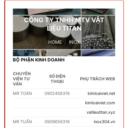
CÔNG TY TNHH MTV VẬT
LIỆU TITAN
HOME
/
INOX
BỘ PHẬN KINH DOANH
CHUYÊN
SỐ ĐIỆN
VIÊN TƯ
PHỤ TRÁCH WEB
THOẠI
VẤN
MR TOÀN
0902456316
kimloaiviet.net
kimloaiviet.com
vatlieutitan.xyz
MR TUẤN
0909656316
inox304.vn