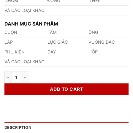
NHÔM
ĐỒNG
THÉP
VÀ CÁC LOẠI KHÁC
DANH MỤC SẢN PHẨM
CUỘN
TẤM
ỐNG
LÁP
LỤC GIÁC
VUÔNG ĐẶC
PHỤ KIỆN
DÂY
HỘP
VÀ CÁC LOẠI KHÁC
Láp Inox 304 Phi 11mm quantity
ADD TO CART
DESCRIPTION