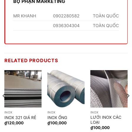
BỘ PHẬN MARKETING
MR KHANH
0902280582
TOÀN QUỐC
0936304304
TOÀN QUỐC
RELATED PRODUCTS
INOX
INOX
INOX
LƯỚI INOX CÁC
INOX 321 GIÁ RẺ
INOX ỐNG
LOẠI
₫
120,000
₫
100,000
₫
100,000