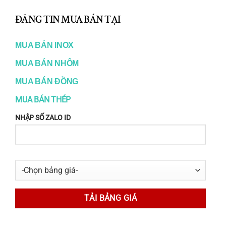
Các mác inox thường dùng:
TH
ĐĂNG TIN MUA BÁN TẠI
Inox 304
MO
MUA BÁN INOX
Inox 316
MUA BÁN NHÔM
Inox 420, 410 (inox martensitic, có thể tôi
MUA BÁN ĐỒNG
cứng)
MUA BÁN THÉP
Ưu điểm:
NHẬP SỐ ZALO ID
Độ đồng đều cao
Cơ tính ổn định
Gia công tiện, phay, khoan tốt
3.4. Inox hình – Inox lục giác