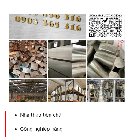
Inox hình
bao gồm:
U inox
V inox
I inox
H inox
Ứng dụng trong:
Kết cấu chịu lực
Khung máy
Nhà thép tiền chế
No thanks, I’m not interested!
Công nghiệp nặng