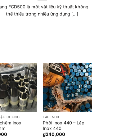
Khám phá sức mạnh đột phá của Gang
Gang FC350 là
FC400: Giải pháp hàng đầu cho ngành [...]
đóng vai 
ĐẶC CHỦNG
LÁP INOX
chêm inox
Phôi Inox 440 – Láp
mm
Inox 440
000
₫
240,000