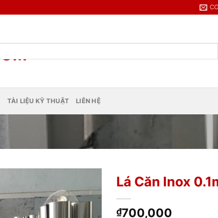
C
N
TÀI LIỆU KỸ THUẬT
LIÊN HỆ
Lá Căn Inox 0.
700,000
₫