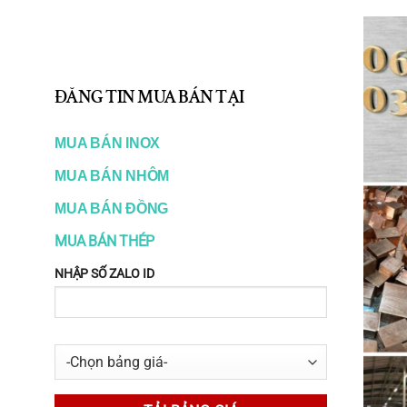
Quy cách lá căn inox 0.0
Lá căn inox 0.05mm x 152mm x 127
ĐĂNG TIN MUA BÁN TẠI
Lá căn inox 0.05mm x 305mm x 2
Ngoài ra chúng tôi còn có shim ch
MUA BÁN INOX
yêu cầu diện tích lớn
MUA BÁN NHÔM
Xuất xứ
MUA BÁN ĐỒNG
Accushim Mỹ (USA), Hàn Quốc.
MUA BÁN THÉP
NHẬP SỐ ZALO ID
Ứng dụng của lá căn inox
Dùng làm miếng chêm lót khe hở trong 
S
ử dụng rộng rãi cho các công việc cầ
như c
ăn chỉnh khuôn mẫu, c
ăn chỉnh lắ