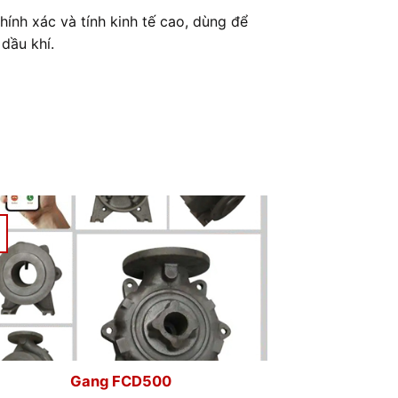
ính xác và tính kinh tế cao, d
ùng để
dầu khí.
20
Aug
Gang FC400