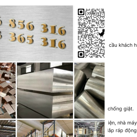
CLOSE
5mm
THIS
0mm,
MODULE
540mm
êm inox khổ 1000mm, khổ 1220mm cắt theo yêu cầu khách 
 0.05mm
máy gần như chính xác tuyệt đối; chống rung, chống giật.
n chống ăn mòn cao trong các nhà máy nhiệt điện, nhà máy
p máy, lắp máy mới, sửa chữa bảo dưỡng máy, lắp ráp động