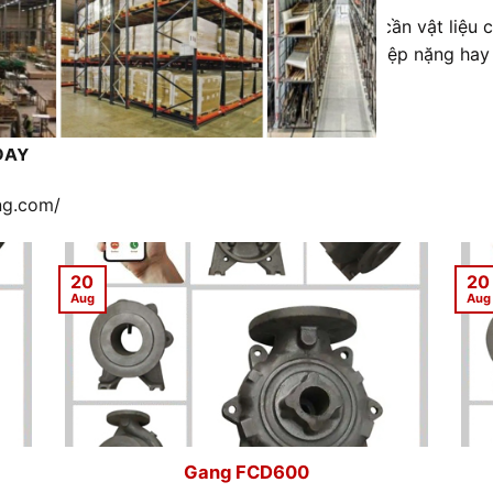
ược sử dụng cho ngành sản xuất máy bay nơi cần vật liệu ch
động cơ, hay thiết bị trong lĩnh vực công nghiệp nặng hay 
ÂY
ĐÂY
erested!
ng.com
/
20
20
Aug
Aug
Gang FCD350