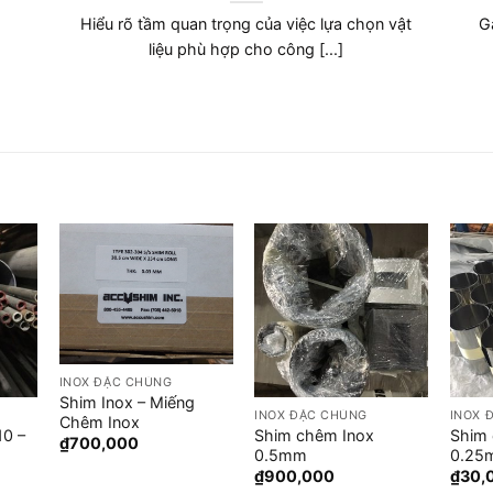
Nắm vững thông số kỹ thuật của Gang
FCD350 là yếu tố then chốt để [...]
INOX ĐẶC CHỦNG
Shim Inox – Miếng
INOX ĐẶC CHỦNG
INOX 
Chêm Inox
10 –
Shim chêm Inox
Shim 
₫
700,000
0.5mm
0.25
₫
900,000
₫
30,