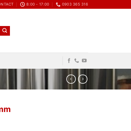
ONTACT
8:00 - 17:00
0903 365 316
CART /
₫
0
0
1mm