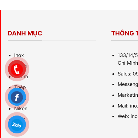
DANH MỤC
THÔNG T
Inox
133/14/5
Chí Minh
Đồng
Sales:
0
Nhôm
Messeng
Thép
Marketi
Titan
Mail:
in
Niken
Web:
in
Khác