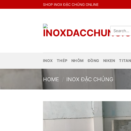
Skip
SHOP INOX ĐẶC CHỦNG ONLINE
to
content
Search
for:
INOX
THÉP
NHÔM
ĐỒNG
NIKEN
TITA
HOME
/
INOX ĐẶC CHỦNG