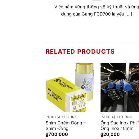
 kỹ thuật không
Gang FCD400 là vật liệu không thể thiếu
 dụng [...]
trong ngành cơ khí chế tạo, đóng [...]
RELATED PRODUCTS
 ĐẶC CHỦNG
INOX ĐẶC CHỦNG
INOX ĐẶC CHỦNG
Shim Chêm Đồng –
Ống Đúc Inox Phi 
Đúc Inox Phi 16
Shim Đồng
Ống Inox 10mm
0,000
₫
700,000
₫
20,000