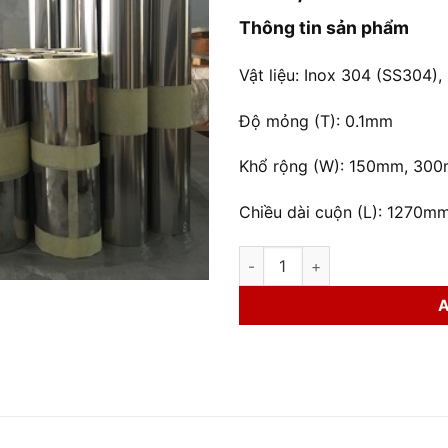
Thông tin sản phẩm
Vật liệu: Inox 304 (SS304),
Độ mỏng (T): 0.1mm
Khổ rộng (W): 150mm, 3
Chiều dài cuộn (L): 1270
Lá Căn Inox 0.1mm quantity