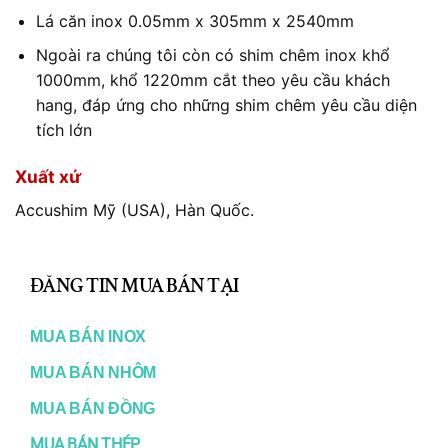
Lá căn inox 0.05mm x 305mm x 2540mm
Ngoài ra chúng tôi còn có shim chêm inox khổ
1000mm, khổ 1220mm cắt theo yêu cầu khách
hang, đáp ứng cho những shim chêm yêu cầu diện
tích lớn
Xuất xứ
Accushim Mỹ (USA), Hàn Quốc.
CL
Ứng dụng của lá căn inox 0.05mm
TH
ĐĂNG TIN MUA BÁN TẠI
Dùng làm miếng chêm lót khe hở trong máy gần như
chính xác tuyệt đối; chống rung, chống giật.
MO
MUA BÁN INOX
S
ử dụng rộng rãi cho các công việc cần chống ăn mòn
MUA BÁN NHÔM
cao trong các nhà máy nhiệt điện, nhà máy điện hạt
MUA BÁN ĐỒNG
nhân, nhà máy lọc hóa dầu như c
ăn chỉnh khuôn mẫu,
c
ăn chỉnh lắp máy, lắp máy mới, sửa chữa bảo dưỡng
MUA BÁN THÉP