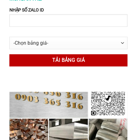
máy, lắp ráp động cơ, bơm và các loại máy khác.
NHẬP SỐ ZALO ID
Chạy thử và làm mẫu nhanh, đ
ặc biệt được sử dụng
cho ngành sản xuất máy bay nơi cần vật liệu chính xác
và tính kinh tế cao, d
ùng để chèn (shim) cân bằng hay
chỉnh độ lệch động cơ, hay thiết bị trong lĩnh vực công
nghiệp nặng hay dầu khí.
Xem thêm các loại shim inox khác tại
ĐÂY
Xem thêm các sản phẩm inox khác tại
ĐÂY
Đặt hàng online tại:
https://inoxdacchung.com
/
20
Aug