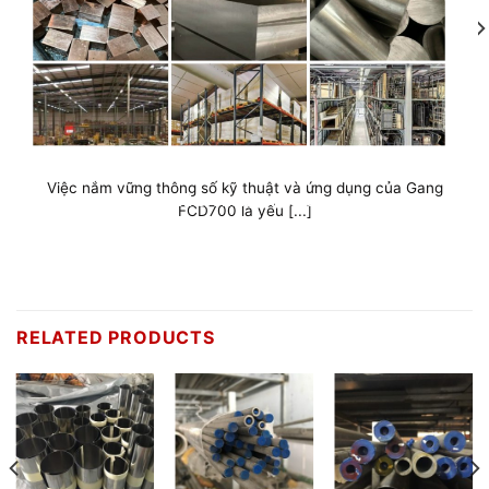
Gang FCD600
Hiểu rõ tầm quan trọng của việc lựa chọn vật liệu phù hợp
No thanks, I’m not interested!
cho công [...]
RELATED PRODUCTS