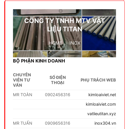
CÔNG TY TNHH MTV VẬT
LIỆU TITAN
HOME
/
INOX
BỘ PHẬN KINH DOANH
CHUYÊN
SỐ ĐIỆN
VIÊN TƯ
PHỤ TRÁCH WEB
THOẠI
VẤN
MR TOÀN
0902456316
kimloaiviet.net
kimloaiviet.com
vatlieutitan.xyz
MR TUẤN
0909656316
inox304.vn