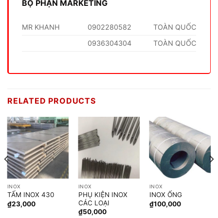
BỘ PHẬN MARKETING
MR KHANH
0902280582
TOÀN QUỐC
0936304304
TOÀN QUỐC
RELATED PRODUCTS
INOX
INOX
INOX
PHỤ KIỆN INOX
TẤM INOX 430
INOX ỐNG
CÁC LOẠI
₫
23,000
₫
100,000
₫
50,000