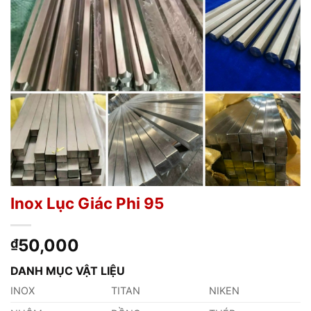
Inox Lục Giác Phi 95
50,000
₫
DANH MỤC VẬT LIỆU
INOX
TITAN
NIKEN