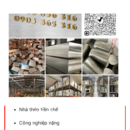
Inox hình
bao gồm:
U inox
V inox
I inox
H inox
Ứng dụng trong:
Kết cấu chịu lực
Khung máy
Nhà thép tiền chế
No thanks, I’m not interested!
Công nghiệp nặng