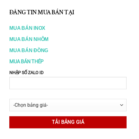
Các mác inox thường dùng:
TH
ĐĂNG TIN MUA BÁN TẠI
Inox 304
MO
MUA BÁN INOX
Inox 316
MUA BÁN NHÔM
Inox 420, 410 (inox martensitic, có thể tôi
MUA BÁN ĐỒNG
cứng)
MUA BÁN THÉP
Ưu điểm:
NHẬP SỐ ZALO ID
Độ đồng đều cao
Cơ tính ổn định
Gia công tiện, phay, khoan tốt
3.4. Inox hình – Inox lục giác