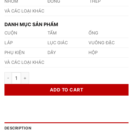
NHÔM
ĐỒNG
THÉP
VÀ CÁC LOẠI KHÁC
DANH MỤC SẢN PHẨM
CUỘN
TẤM
ỐNG
LÁP
LỤC GIÁC
VUÔNG ĐẶC
PHỤ KIỆN
DÂY
HỘP
VÀ CÁC LOẠI KHÁC
Inox Lục Giác Phi 95 quantity
ADD TO CART
DESCRIPTION