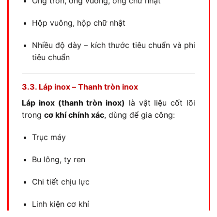
Ống tròn, ống vuông, ống chữ nhật
Hộp vuông, hộp chữ nhật
Nhiều độ dày – kích thước tiêu chuẩn và phi
tiêu chuẩn
3.3. Láp inox – Thanh tròn inox
Láp inox (thanh tròn inox)
là vật liệu cốt lõi
trong
cơ khí chính xác
, dùng để gia công:
Trục máy
Bu lông, ty ren
Chi tiết chịu lực
Linh kiện cơ khí
CL