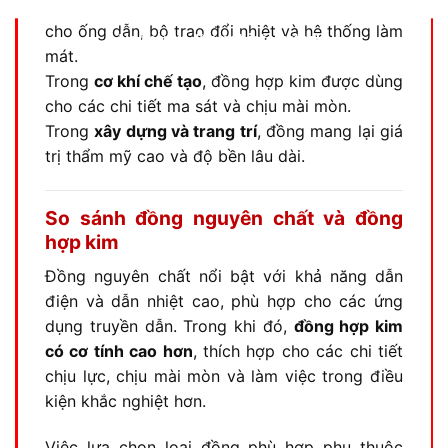
Trong
ngành nhiệt – lạnh
, đồng được sử dụng
cho ống dẫn, bộ trao đổi nhiệt và hệ thống làm
No thanks, I’m not interested!
mát.
Trong
cơ khí chế tạo
, đồng hợp kim được dùng
cho các chi tiết ma sát và chịu mài mòn.
Trong
xây dựng và trang trí
, đồng mang lại giá
trị thẩm mỹ cao và độ bền lâu dài.
So sánh đồng nguyên chất và đồng
hợp kim
Đồng nguyên chất nổi bật với khả năng dẫn
điện và dẫn nhiệt cao, phù hợp cho các ứng
dụng truyền dẫn. Trong khi đó,
đồng hợp kim
có cơ tính cao hơn
, thích hợp cho các chi tiết
chịu lực, chịu mài mòn và làm việc trong điều
kiện khắc nghiệt hơn.
Việc lựa chọn loại đồng phù hợp phụ thuộc