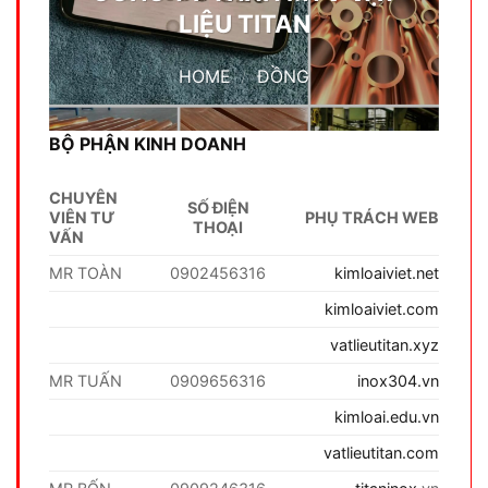
LIỆU TITAN
HOME
/
ĐỒNG
BỘ PHẬN KINH DOANH
CHUYÊN
SỐ ĐIỆN
VIÊN TƯ
PHỤ TRÁCH WEB
THOẠI
VẤN
MR TOÀN
0902456316
kimloaiviet.net
kimloaiviet.com
vatlieutitan.xyz
MR TUẤN
0909656316
inox304.vn
kimloai.edu.vn
vatlieutitan.com