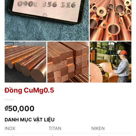
Đồng CuMg0.5
50,000
₫
DANH MỤC VẬT LIỆU
INOX
TITAN
NIKEN