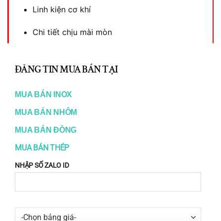
Linh kiện cơ khí
Chi tiết chịu mài mòn
CL
Đồng hợp kim chế tạo máy
TH
ĐĂNG TIN MUA BÁN TẠI
Đồng hợp kim chế tạo máy
được sử dụng
MO
nhiều trong các chi tiết yêu cầu
độ bền cao và
MUA BÁN INOX
ma sát thấp
như:
MUA BÁN NHÔM
Bạc lót
MUA BÁN ĐỒNG
MUA BÁN THÉP
Bánh răng
NHẬP SỐ ZALO ID
Ổ trượt
Chi tiết chịu mài mòn
Các mác đồng hợp kim phổ biến gồm
đồng