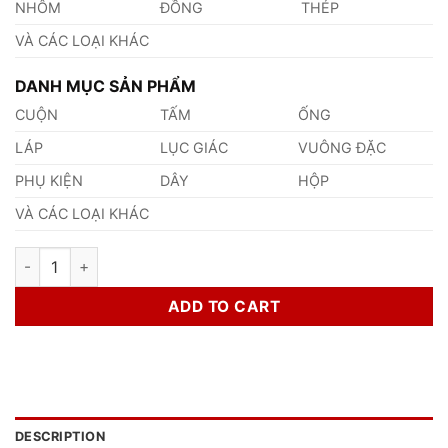
NHÔM
ĐỒNG
THÉP
VÀ CÁC LOẠI KHÁC
DANH MỤC SẢN PHẨM
CUỘN
TẤM
ỐNG
LÁP
LỤC GIÁC
VUÔNG ĐẶC
PHỤ KIỆN
DÂY
HỘP
VÀ CÁC LOẠI KHÁC
Đồng CuMg0.5 quantity
ADD TO CART
DESCRIPTION