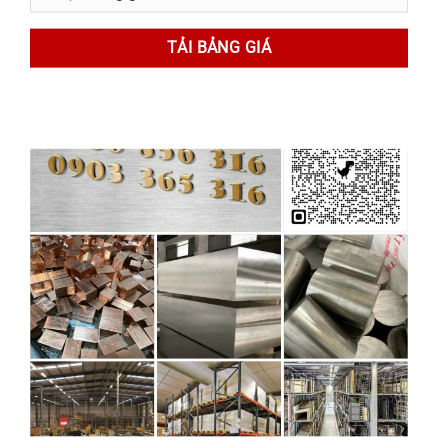
thau, đồng thiếc, đồng nhôm, đồng niken
, đáp
ứng nhiều điều kiện làm việc khác nhau.
Dây đồng và phụ kiện đồng hợp kim
Dây đồng
được sử dụng rộng rãi trong ngành
điện nhờ khả năng dẫn điện ổn định.
Ngoài ra, inoxdacchung.com còn cung cấp
phụ kiện và chi tiết đồng hợp kim gia công
theo yêu cầu
, phục vụ các ứng dụng kỹ thuật
đặc thù trong công nghiệp và xây dựng.
Ứng dụng của đồng và đồng hợp kim
trong thực tế
Trong
ngành điện – điện tử
, đồng là vật liệu
chủ đạo cho dây dẫn, thanh cái và linh kiện
dẫn điện.