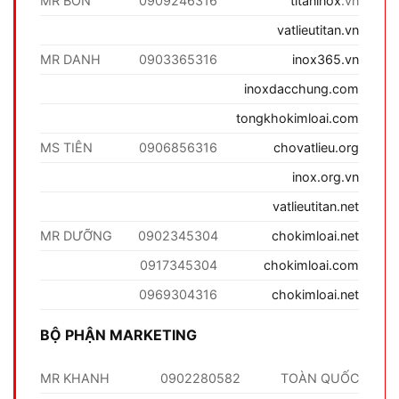
MR BỐN
0909246316
titaninox
.vn
vatlieutitan.vn
MR DANH
0903365316
inox365.vn
inoxdacchung.com
tongkhokimloai.com
MS TIÊN
0906856316
chovatlieu.org
inox.org.vn
vatlieutitan.net
MR DƯỠNG
0902345304
chokimloai.net
0917345304
chokimloai.com
0969304316
chokimloai.net
BỘ PHẬN MARKETING
MR KHANH
0902280582
TOÀN QUỐC