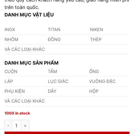
trên toàn quốc.
DANH MỤC VẬT LIỆU
INOX
TITAN
NIKEN
NHÔM
ĐỒNG
THÉP
VÀ CÁC LOẠI KHÁC
DANH MỤC SẢN PHẨM
CUỘN
TẤM
ỐNG
LÁP
LỤC GIÁC
VUÔNG ĐẶC
PHỤ KIỆN
DÂY
HỘP
VÀ CÁC LOẠI KHÁC
1000 in stock
Cuộn Hastelloy X quantity