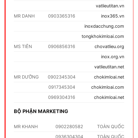
vatlieutitan.vn
MR DANH
0903365316
inox365.vn
inoxdacchung.com
tongkhokimloai.com
MS TIÊN
0906856316
chovatlieu.org
inox.org.vn
vatlieutitan.net
MR DƯỠNG
0902345304
chokimloai.net
0917345304
chokimloai.com
0969304316
chokimloai.net
BỘ PHẬN MARKETING
MR KHANH
0902280582
TOÀN QUỐC
0936304304
TOÀN QUỐC