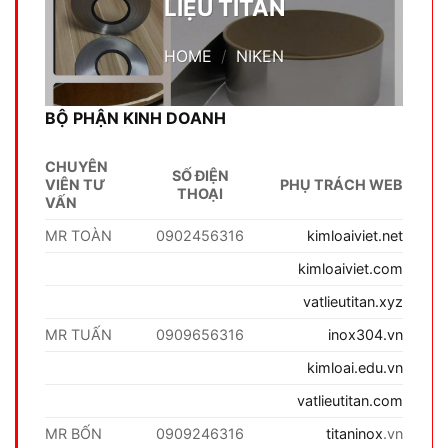
LIỆU TITAN
HOME
/
NIKEN
BỘ PHẬN KINH DOANH
CHUYÊN
SỐ ĐIỆN
VIÊN TƯ
PHỤ TRÁCH WEB
THOẠI
VẤN
MR TOÀN
0902456316
kimloaiviet.net
kimloaiviet.com
vatlieutitan.xyz
MR TUẤN
0909656316
inox304.vn
kimloai.edu.vn
vatlieutitan.com
MR BỐN
0909246316
titaninox
.vn